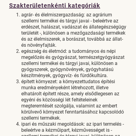
Szakterületenkénti kategóriák
agrár- és élelmiszergazdaság: az agrárium
szellemi termékei és tárgyi javai - beleértve az
erdészet, halászat, vadászat és állategészségügy
területét -, különösen a mezőgazdasági termékek
és az élelmiszerek, a borászat, továbbá az állat-
és növényfajták.
egészség és életmód: a tudományos és népi
megelőzés és gyógyászat, természetgyógyászat
szellemi termékei és tárgyi javai, különösen a
gyógyszerek, gyógynövények, gyógyhatású
készítmények, gyógyvíz- és fürdőkultúra.
épített környezet: a környezettudatos építési
munka eredményeként létrehozott, illetve
elhatárolt épített része, amely elsődlegesen az
egyéni és közösségi lét feltételeinek
megteremtését szolgálja, valamint az embert
körülvevő környezet fenntartásához kapcsolódó
szellemi termékek.
ipari és műszaki megoldások: az ipari termelés -
beleértve a kézműipart, kézművességet is -