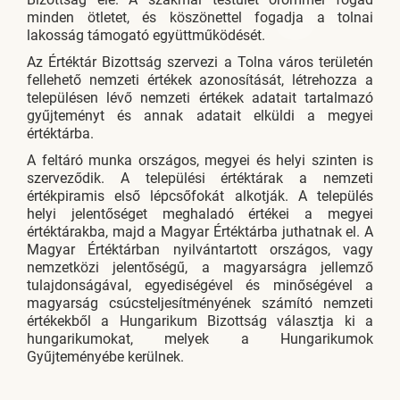
minden ötletet, és köszönettel fogadja a tolnai
lakosság támogató együttműködését.
Az Értéktár Bizottság szervezi a Tolna város területén
fellehető nemzeti értékek azonosítását, létrehozza a
településen lévő nemzeti értékek adatait tartalmazó
gyűjteményt és annak adatait elküldi a megyei
értéktárba.
A feltáró munka országos, megyei és helyi szinten is
szerveződik. A települési értéktárak a nemzeti
értékpiramis első lépcsőfokát alkotják. A település
helyi jelentőséget meghaladó értékei a megyei
értéktárakba, majd a Magyar Értéktárba juthatnak el. A
Magyar Értéktárban nyilvántartott országos, vagy
nemzetközi jelentőségű, a magyarságra jellemző
tulajdonságával, egyediségével és minőségével a
magyarság csúcsteljesítményének számító nemzeti
értékekből a Hungarikum Bizottság választja ki a
hungarikumokat, melyek a Hungarikumok
Gyűjteményébe kerülnek.