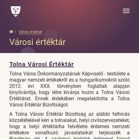
Toggle
naviga
Városi értéktár
Városi értéktár
Tolna Városi Értéktár
Tolna Város Önkormányzatának Képviselő - testülete a
magyar nemzeti értékekről és a hungarikumokról szóló
2012. évi XXX. törvényben foglaltak alapján
kinyilvánítja, hogy létre kívánja hozni a Tolna Városi
Értéktárat. Ennek érdekében megalakította a Tolna
Városi Értéktár Bizottságot.
A Tolna Városi Értéktár Bizottság az alábbi felhívás
közzétételével kéri a tolnaiakat, helyi civilszervezeteket,
hogy a helyi értéktárba felvételre érdemes nemzeti
értékekre vonatkozó javaslataikat terjesszék a
Bizottság elé. A szakmai testület örömmel fogad