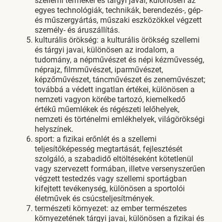
szellemi termékei és tárgyi javai, különösen az
egyes technológiák, technikák, berendezés-, gép-
és műszergyártás, műszaki eszközökkel végzett
személy- és áruszállítás.
kulturális örökség: a kulturális örökség szellemi
és tárgyi javai, különösen az irodalom, a
tudomány, a népművészet és népi kézművesség,
néprajz, filmművészet, iparművészet,
képzőművészet, táncművészet és zeneművészet;
továbbá a védett ingatlan értékei, különösen a
nemzeti vagyon körébe tartozó, kiemelkedő
értékű műemlékek és régészeti lelőhelyek,
nemzeti és történelmi emlékhelyek, világörökségi
helyszínek.
sport: a fizikai erőnlét és a szellemi
teljesítőképesség megtartását, fejlesztését
szolgáló, a szabadidő eltöltéseként kötetlenül
vagy szervezett formában, illetve versenyszerűen
végzett testedzés vagy szellemi sportágban
kifejtett tevékenység, különösen a sportolói
életművek és csúcsteljesítmények.
természeti környezet: az ember természetes
környezetének tárgyi javai, különösen a fizikai és