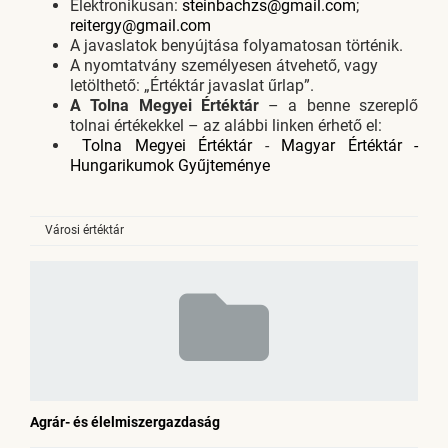
Elektronikusan:
steinbachzs@gmail.com
;
reitergy@gmail.com
A javaslatok benyújtása folyamatosan történik.
A nyomtatvány személyesen átvehető, vagy
letölthető: „Értéktár javaslat űrlap”.
A Tolna Megyei Értéktár
– a benne szereplő
tolnai értékekkel – az alábbi linken érhető el:
Tolna Megyei Értéktár
-
Magyar Értéktár -
Hungarikumok Gyűjteménye
Városi értéktár
Agrár- és élelmiszergazdaság