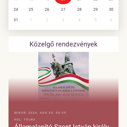
24
25
26
27
28
29
30
31
1
2
3
4
5
6
Közelgő rendezvények
MIKOR:
2026. AUG 20. 00:00
HOL:
TOLNA
Államalapító Szent István király