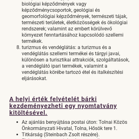
biológiai képződmények vagy
képződménycsoportok, geológiai és
geomorfológiai képződmények, természeti tájak,
természeti területek, életközösségek és ökológiai
rendszerek; valamint az embert körülvevő
környezet fenntartásához kapcsolódó szellemi
termékek.
turizmus és vendéglátás: a turizmus és a
vendéglátás szellemi termékei és tárgyi javai,
különösen a turisztikai attrakciók, szolgáltatások,
a vendéglátó ipari termékek, valamint a
vendéglátás körébe tartozó étel és italkészítési
eljárásokat.
A helyi érték felvételét bárki
kezdeményezheti egy nyomtatvány
kitöltésével.
Az ajánlás benyújtása postai úton: Tolnai Közös
Önkormányzati Hivatal, Tolna, Hősök tere 1.
Titkárság (Steinbach Zsolt részére).