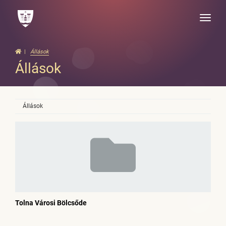
Toggle
naviga
Állások
Állások
Állások
Tolna Városi Bölcsőde