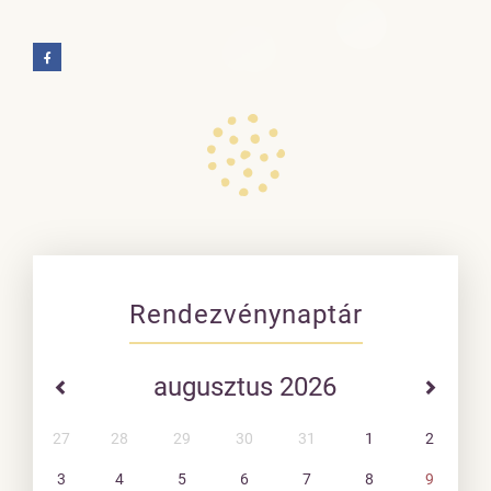
Rendezvénynaptár
augusztus 2026
27
28
29
30
31
1
2
3
4
5
6
7
8
9