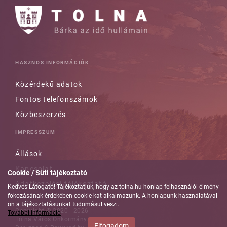
HASZNOS INFORMÁCIÓK
Közérdekű adatok
Fontos telefonszámok
Közbeszerzés
IMPRESSZUM
Állások
Kapcsolat
Cookie / Süti tájékoztató
Adatkezelési tájékoztató
Kedves Látogató! Tájékoztatjuk, hogy az tolna.hu honlap felhasználói élmény
fokozásának érdekében cookie-kat alkalmazunk. A honlapunk használatával
ön a tájékoztatásunkat tudomásul veszi.
Copyright © 2020 - 2026
További információ
Tolna Város Önkormányzata
Elfogadom