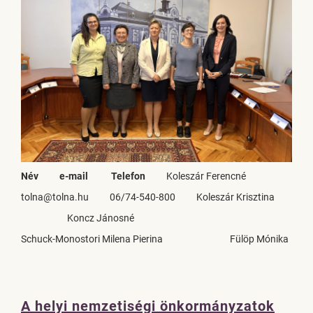
Név
e-mail
Telefon
Koleszár Ferencné
tolna@tolna.hu
06/74-540-800
Koleszár Krisztina
Koncz Jánosné
Schuck-Monostori Milena Pierina
Fülöp Mónika
A helyi nemzetiségi önkormányzatok