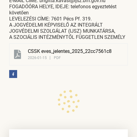
E-MAIL CÍME: brigitta.kavasi@ijsz.bm.gov.hu
FOGADÓÓRA HELYE, IDEJE: telefonos egyeztetést
követően
LEVELEZÉSI CÍME: 7601 Pécs Pf. 319.
A JOGVÉDELMI KÉPVISELŐ AZ INTEGRÁLT
JOGVÉDELMI SZOLGÁLAT (IJSZ) MUNKATÁRSA,
A SZOCIÁLIS INTÉZMÉNYTŐL FÜGGETLEN SZEMÉLY
CSSK eves_jelentes_2025_22cc7561c8
2026-01-15
PDF