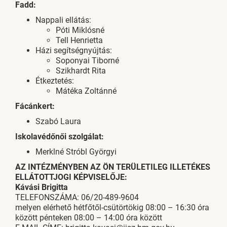
Fadd:
Nappali ellátás:
Póti Miklósné
Tell Henrietta
Házi segítségnyújtás:
Soponyai Tiborné
Szikhardt Rita
Étkeztetés:
Mátéka Zoltánné
Fácánkert:
Szabó Laura
Iskolavédőnői szolgálat:
Merklné Stróbl Györgyi
AZ INTÉZMÉNYBEN AZ ÖN TERÜLETILEG ILLETÉKES
ELLÁTOTTJOGI KÉPVISELŐJE:
Kávási Brigitta
TELEFONSZÁMA: 06/20-489-9604
melyen elérhető hétfőtől-csütörtökig 08:00 – 16:30 óra
között pénteken 08:00 – 14:00 óra között