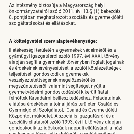
Az intézmény biztosítja a Magyarország helyi
önkormányzatairól szóló 2011. évi 13.§ (1) bekezdés
8. pontjában meghatározott szociális és gyermekjóléti
szolgáltatásokat és ellátásokat.
A költségvetési szerv alaptevékenysége:
Illetékességi területén a gyermekek védelméről és a
gyámügyi igazgatásról szóló 1997. évi XXXI. törvény
alapján segíti a gyermekek törvényben foglalt jogainak
és érdekeinek érvényesítését, a szülői kötelezettségek
teljesítését, gondoskodik a gyermekek
veszélyeztetettségének megelőzéséről és
megszűntetéséről, valamint segítséget nyújt a
gyermekvédelmi gondoskodásból kikerült fiatal
felnőttek társadalmi beilleszkedéséhez. Feladatainak
ellátása érdekében a tolnai járás területén Család és
Gyermekjóléti Szolgálatot, Család és Gyermekjóléti
Központot működtet. A szociális igazgatásról és a
szociális ellátásról szóló 1993. évi III. törvény alapján
gondoskodik az időskorúak nappali ellátásáról, a házi
segítségnyújtásról, étkeztetésről, a családsegítésről,