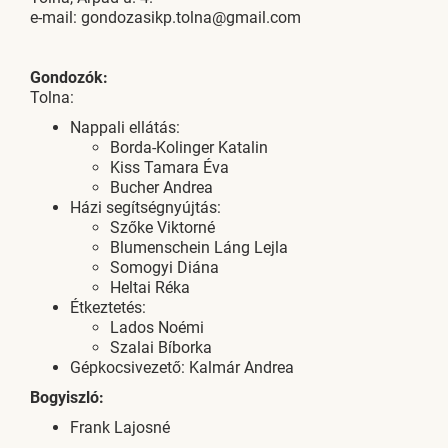
e-mail: gondozasikp.tolna@gmail.com
Gondozók:
Tolna:
Nappali ellátás:
Borda-Kolinger Katalin
Kiss Tamara Éva
Bucher Andrea
Házi segítségnyújtás:
Szőke Viktorné
Blumenschein Láng Lejla
Somogyi Diána
Heltai Réka
Étkeztetés:
Lados Noémi
Szalai Bíborka
Gépkocsivezető: Kalmár Andrea
Bogyiszló:
Frank Lajosné