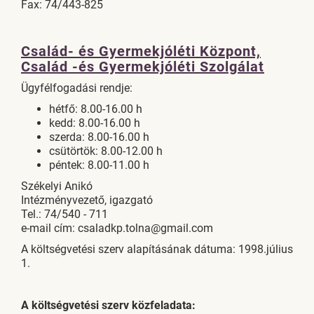
Fax: 74/443-825
Család- és Gyermekjóléti Központ,
Család -és Gyermekjóléti Szolgálat
Ügyfélfogadási rendje:
hétfő: 8.00-16.00 h
kedd: 8.00-16.00 h
szerda: 8.00-16.00 h
csütörtök: 8.00-12.00 h
péntek: 8.00-11.00 h
Székelyi Anikó
Intézményvezető, igazgató
Tel.: 74/540 - 711
e-mail cím: csaladkp.tolna@gmail.com
A költségvetési szerv alapításának dátuma: 1998.július
1.
A költségvetési szerv közfeladata: