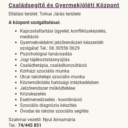
Családsegítő és Gyermekjóléti Központ
Ellátási terület: Tolnai Járás területe
A központ szolgáltatásai:
Kapcsolattartási ügyelet, konfliktuskezelés,
mediáció
Gyermekvédelmi jelzőrendszeri készenléti
szolgálat Tel.: 06 30556 0629
Pszichológiai tanácsadás
Jogi tájékoztatásnyújtás
Családterápia, családkonzultáció
Kórházi szociális munka
Utcai lakótelepi szociális munka
Közreműködés hatósági intézkedésben
Jelzőrendszer működtetése
Kríziskezelés
Esetmenedzselés - koordináció
Szociális diagnózis készítés
Óvodai és iskolai szociális segítés
Szakmai vezető: Nyul Annamária
Tel.:
74/445 851