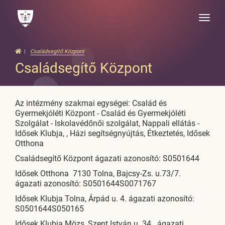
Toggle
naviga
Családsegítő Központ
Családsegítő Központ
Az intézmény szakmai egységei: Család és
Gyermekjóléti Központ - Család és Gyermekjóléti
Szolgálat - Iskolavédőnői szolgálat, Nappali ellátás -
Idősek Klubja, , Házi segítségnyújtás, Étkeztetés, Idősek
Otthona
Családsegítő Központ ágazati azonosító: S0501644
Idősek Otthona 7130 Tolna, Bajcsy-Zs. u.73/7.
ágazati azonosító: S0501644S0071767
Idősek Klubja Tolna, Árpád u. 4. ágazati azonosító:
S0501644S050165
Idősek Klubja Mözs, Szent István u. 34. ágazati