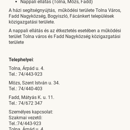
Nappali ellátás (Tolna, Mözs, Fadd)
A házi segítségnyújtás, működési területe Tolna Város,
Fadd Nagyközség, Bogyiszló, Fácánkert települések
közigazgatási területe.
A nappali ellátás és az étkeztetés esetében a működési
terület Tolna város és Fadd Nagyközség közigazgatási
területe
Telephelyei
:
Tolna, Árpád u. 4.
Tel.: 74/443-923
Mözs, Szent István u. 34.
Tel.: 74/440-403
Fadd, Mátyás K. u. 11.
Tel.: 74/672 347
Személyes kapcsolat:
Szakmai vezető:
Tel.:74/443-923
Tolna, Árpád u. 4.