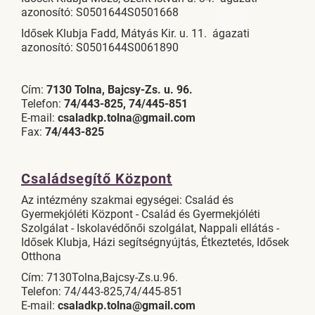
azonosító: S0501644S0501668
Idősek Klubja Fadd, Mátyás Kir. u. 11. ágazati
azonosító: S0501644S0061890
Cím:
7130 Tolna, Bajcsy-Zs. u. 96.
Telefon:
74/443-825, 74/445-851
E-mail:
csaladkp.tolna@gmail.com
Fax:
74/443-825
Családsegítő Központ
Az intézmény szakmai egységei: Család és
Gyermekjóléti Központ - Család és Gyermekjóléti
Szolgálat - Iskolavédőnői szolgálat, Nappali ellátás -
Idősek Klubja, Házi segítségnyújtás, Étkeztetés, Idősek
Otthona
Cím: 7130Tolna,Bajcsy-Zs.u.96.
Telefon: 74/443-825,74/445-851
E-mail:
csaladkp.tolna@gmail.com