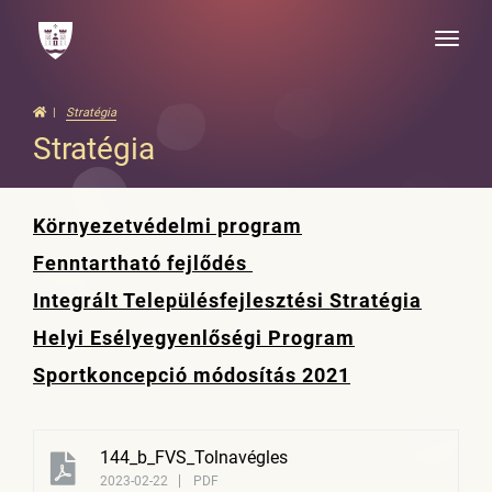
Toggle
naviga
Stratégia
Stratégia
Környezetvédelmi program
Fenntartható fejlődés
Integrált Településfejlesztési Stratégia
Helyi Esélyegyenlőségi Program
Sportkoncepció módosítás 2021
144_b_FVS_Tolnavégles
2023-02-22
PDF