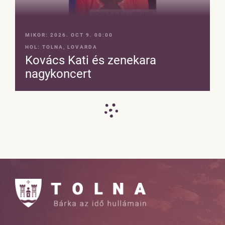
MIKOR:
2026. OCT 9. 00:00
HOL:
TOLNA, LOVARDA
Kovács Kati és zenekara
nagykoncert