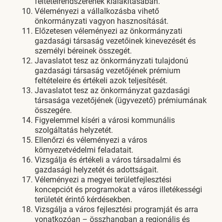
feltételrendszerének kialakításában.
Véleményezi a vállalkozásba vihető
önkormányzati vagyon hasznosítását.
Előzetesen véleményezi az önkormányzati
gazdasági társaság vezetőinek kinevezését és
személyi béreinek összegét.
Javaslatot tesz az önkormányzati tulajdonú
gazdasági társaság vezetőjének prémium
feltételeire és értékeli azok teljesítését.
Javaslatot tesz az önkormányzat gazdasági
társasága vezetőjének (ügyvezető) prémiumának
összegére.
Figyelemmel kíséri a városi kommunális
szolgáltatás helyzetét.
Ellenőrzi és véleményezi a város
környezetvédelmi feladatait.
Vizsgálja és értékeli a város társadalmi és
gazdasági helyzetét és adottságait.
Véleményezi a megyei területfejlesztési
koncepciót és programokat a város illetékességi
területét érintő kérdésekben.
Vizsgálja a város fejlesztési programját és arra
vonatkozóan – összhangban a regionális és