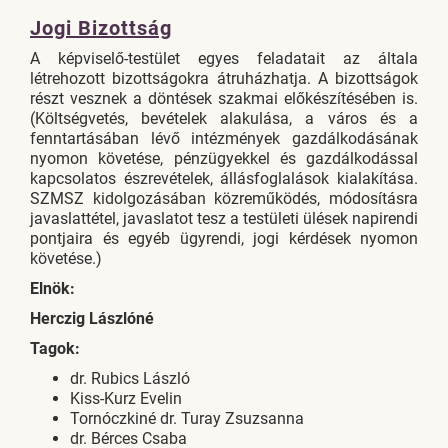
Jogi Bizottság
A képviselő-testület egyes feladatait az általa
létrehozott bizottságokra átruházhatja. A bizottságok
részt vesznek a döntések szakmai előkészítésében is.
(Költségvetés, bevételek alakulása, a város és a
fenntartásában lévő intézmények gazdálkodásának
nyomon követése, pénzügyekkel és gazdálkodással
kapcsolatos észrevételek, állásfoglalások kialakítása.
SZMSZ kidolgozásában közreműködés, módosításra
javaslattétel, javaslatot tesz a testületi ülések napirendi
pontjaira és egyéb ügyrendi, jogi kérdések nyomon
követése.)
Elnök:
Herczig Lászlóné
Tagok:
dr. Rubics László
Kiss-Kurz Evelin
Tornóczkiné dr. Turay Zsuzsanna
dr. Bérces Csaba