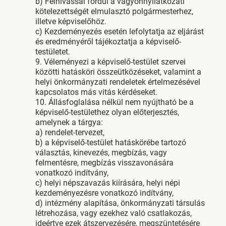
b) Felhívással fordul a vagyonnyilatkozati
kötelezettségét elmulasztó polgármesterhez,
illetve képviselőhöz.
c) Kezdeményezés esetén lefolytatja az eljárást
és eredményéről tájékoztatja a képviselő-
testületet.
9. Véleményezi a képviselő-testület szervei
közötti hatásköri összeütközéseket, valamint a
helyi önkormányzati rendeletek értelmezésével
kapcsolatos más vitás kérdéseket.
10. Állásfoglalása nélkül nem nyújtható be a
képviselő-testülethez olyan előterjesztés,
amelynek a tárgya:
a) rendelet-tervezet,
b) a képviselő-testület hatáskörébe tartozó
választás, kinevezés, megbízás, vagy
felmentésre, megbízás visszavonására
vonatkozó indítvány,
c) helyi népszavazás kiírására, helyi népi
kezdeményezésre vonatkozó indítvány,
d) intézmény alapítása, önkormányzati társulás
létrehozása, vagy ezekhez való csatlakozás,
ideértve ezek átszervezésére, megszüntetésére