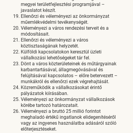
megyei területfejlesztési programjával –
javaslatot készít.
Ellenőrzi és véleményezi az önkormányzat
műemlékvédelmi tevékenységét.
Véleményezi a város rendezési terveit és a
módosításait.
Ellenőrzi és véleményezi a város
köztisztaságának helyzetét.
Külföldi kapcsolatokon keresztül üzleti
vállalkozási lehetőségeket tár fel.
Dönt a város közterületeinek és műtárgyainak
karbantartásával, állagmegóvásával és
felújításával kapcsolatos – előre betervezett –
munkákról és ellenőrzi ezek végrehajtását.
Közreműködik a vállalkozásokat érintő
pályázatok kiírásában.
Véleményezi az önkormányzat vállalkozások
körébe tartozó határozatait.
Véleményezi a bruttó 25 millió forintot
meghaladó értékű ingatlanok elidegenítéséről
vagy az ingyenes használatba adásáról szóló
előterjesztéseket.