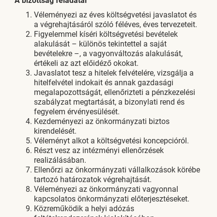
A bizottság feladatai
Véleményezi az éves költségvetési javaslatot és
a végrehajtásáról szóló féléves, éves tervezeteit.
Figyelemmel kíséri költségvetési bevételek
alakulását – különös tekintettel a saját
bevételekre –, a vagyonváltozás alakulását,
értékeli az azt előidéző okokat.
Javaslatot tesz a hitelek felvételére, vizsgálja a
hitelfelvétel indokait és annak gazdasági
megalapozottságát, ellenőrizteti a pénzkezelési
szabályzat megtartását, a bizonylati rend és
fegyelem érvényesülését.
Kezdeményezi az önkormányzati biztos
kirendelését.
Véleményt alkot a költségvetési koncepcióról.
Részt vesz az intézményi ellenőrzések
realizálásában.
Ellenőrzi az önkormányzati vállalkozások körébe
tartozó határozatok végrehajtását.
Véleményezi az önkormányzati vagyonnal
kapcsolatos önkormányzati előterjesztéseket.
Közreműködik a helyi adózás