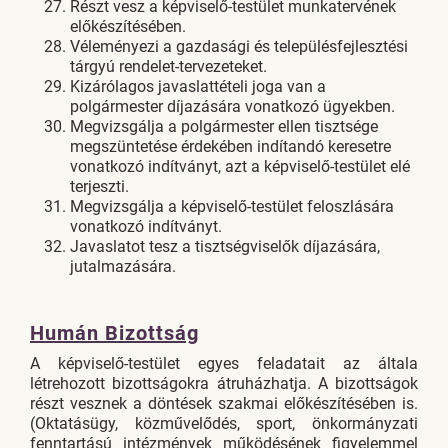
Részt vesz a képviselő-testület munkatervének
előkészítésében.
Véleményezi a gazdasági és településfejlesztési
tárgyú rendelet-tervezeteket.
Kizárólagos javaslattételi joga van a
polgármester díjazására vonatkozó ügyekben.
Megvizsgálja a polgármester ellen tisztsége
megszüntetése érdekében indítandó keresetre
vonatkozó indítványt, azt a képviselő-testület elé
terjeszti.
Megvizsgálja a képviselő-testület feloszlására
vonatkozó indítványt.
Javaslatot tesz a tisztségviselők díjazására,
jutalmazására.
Humán Bizottság
A képviselő-testület egyes feladatait az általa
létrehozott bizottságokra átruházhatja. A bizottságok
részt vesznek a döntések szakmai előkészítésében is.
(Oktatásügy, közművelődés, sport, önkormányzati
fenntartású intézmények működésének figyelemmel