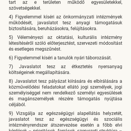
tart az e területen működő egyesületekkel,
szövetségekkel.
4) Figyelemmel kíséri az önkormányzati intézmények
működését, javaslatot tesz anyagi támogatásuk
biztosítására, beruházásokra, felújításokra.
5) Véleményezi az oktatási, kulturális intézmény
létesítéséről szóló előterjesztést, szervezeti módosítást
és esetleges megszűnést.
6) Figyelemmel kíséri a tanulók nyári táborozását.
7) Javaslatot tesz az étkeztetés nyersanyag
költségeinek megállapítására.
8) Javaslatot tesz pályázat kiírására és elbírálására a
közművelődési feladatokat ellátó jogi személyek, jogi
személyiséggel nem rendelkező személyi egyesülések
és magánszemélyek részére támogatás nyújtása
céljából.
9) Vizsgálja az egészségügyi alapellátás helyzetét,
javaslatot tesz az egészségügyi és szociális
intézményrendszer átszervezése esetén a főbb elvi
kérdések – prioritások, források, szervezeti struktúra –