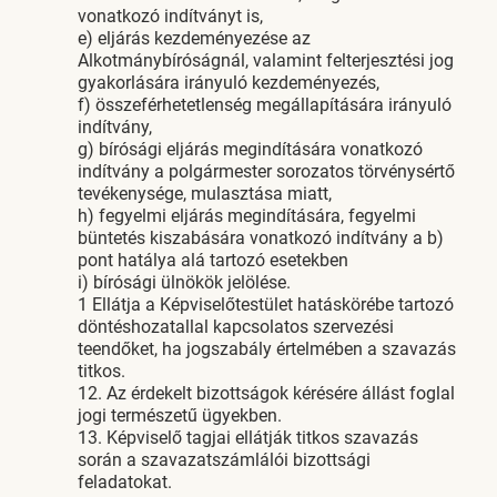
vonatkozó indítványt is,
e) eljárás kezdeményezése az
Alkotmánybíróságnál, valamint felterjesztési jog
gyakorlására irányuló kezdeményezés,
f) összeférhetetlenség megállapítására irányuló
indítvány,
g) bírósági eljárás megindítására vonatkozó
indítvány a polgármester sorozatos törvénysértő
tevékenysége, mulasztása miatt,
h) fegyelmi eljárás megindítására, fegyelmi
büntetés kiszabására vonatkozó indítvány a b)
pont hatálya alá tartozó esetekben
i) bírósági ülnökök jelölése.
1 Ellátja a Képviselőtestület hatáskörébe tartozó
döntéshozatallal kapcsolatos szervezési
teendőket, ha jogszabály értelmében a szavazás
titkos.
12. Az érdekelt bizottságok kérésére állást foglal
jogi természetű ügyekben.
13. Képviselő tagjai ellátják titkos szavazás
során a szavazatszámlálói bizottsági
feladatokat.