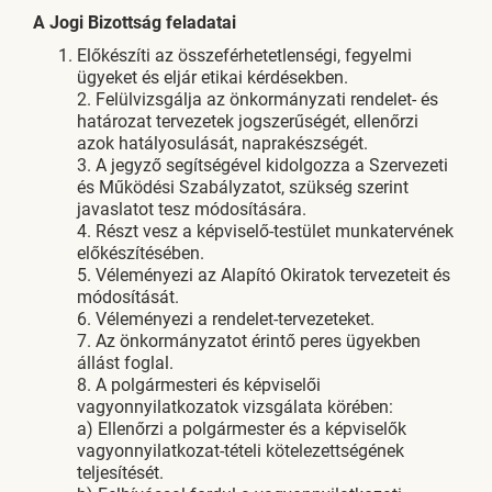
A Jogi Bizottság feladatai
Előkészíti az összeférhetetlenségi, fegyelmi
ügyeket és eljár etikai kérdésekben.
2. Felülvizsgálja az önkormányzati rendelet- és
határozat tervezetek jogszerűségét, ellenőrzi
azok hatályosulását, naprakészségét.
3. A jegyző segítségével kidolgozza a Szervezeti
és Működési Szabályzatot, szükség szerint
javaslatot tesz módosítására.
4. Részt vesz a képviselő-testület munkatervének
előkészítésében.
5. Véleményezi az Alapító Okiratok tervezeteit és
módosítását.
6. Véleményezi a rendelet-tervezeteket.
7. Az önkormányzatot érintő peres ügyekben
állást foglal.
8. A polgármesteri és képviselői
vagyonnyilatkozatok vizsgálata körében:
a) Ellenőrzi a polgármester és a képviselők
vagyonnyilatkozat-tételi kötelezettségének
teljesítését.