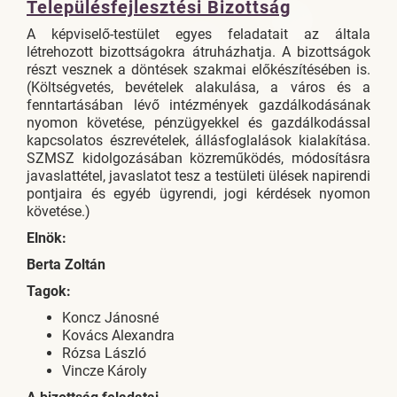
Településfejlesztési Bizottság
A képviselő-testület egyes feladatait az általa
létrehozott bizottságokra átruházhatja. A bizottságok
részt vesznek a döntések szakmai előkészítésében is.
(Költségvetés, bevételek alakulása, a város és a
fenntartásában lévő intézmények gazdálkodásának
nyomon követése, pénzügyekkel és gazdálkodással
kapcsolatos észrevételek, állásfoglalások kialakítása.
SZMSZ kidolgozásában közreműködés, módosításra
javaslattétel, javaslatot tesz a testületi ülések napirendi
pontjaira és egyéb ügyrendi, jogi kérdések nyomon
követése.)
Elnök:
Berta Zoltán
Tagok:
Koncz Jánosné
Kovács Alexandra
Rózsa László
Vincze Károly