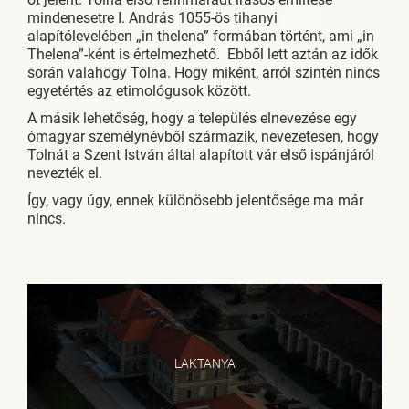
mindenesetre I. András 1055-ös tihanyi
alapítólevelében „in thelena” formában történt, ami „in
Thelena”-ként is értelmezhető. Ebből lett aztán az idők
során valahogy Tolna. Hogy miként, arról szintén nincs
egyetértés az etimológusok között.
A másik lehetőség, hogy a település elnevezése egy
ómagyar személynévből származik, nevezetesen, hogy
Tolnát a Szent István által alapított vár első ispánjáról
nevezték el.
Így, vagy úgy, ennek különösebb jelentősége ma már
nincs.
LAKTANYA