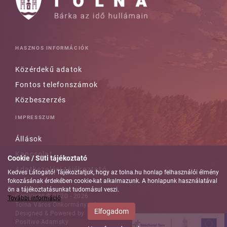
HASZNOS INFORMÁCIÓK
Közérdekű adatok
Fontos telefonszámok
Közbeszerzés
IMPRESSZUM
Állások
Kapcsolat
Cookie / Süti tájékoztató
Adatkezelési tájékoztató
Kedves Látogató! Tájékoztatjuk, hogy az tolna.hu honlap felhasználói élmény
fokozásának érdekében cookie-kat alkalmazunk. A honlapunk használatával
ön a tájékoztatásunkat tudomásul veszi.
Copyright © 2020 - 2026
További információ
Tolna Város Önkormányzata
Elfogadom
Designed & Powered by
Positive Adamsky