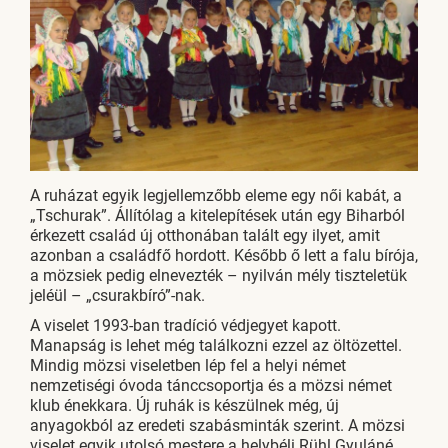
A ruházat egyik legjellemzőbb eleme egy női kabát, a
„Tschurak”. Állítólag a kitelepítések után egy Biharból
érkezett család új otthonában talált egy ilyet, amit
azonban a családfő hordott. Később ő lett a falu bírója,
a mözsiek pedig elnevezték – nyilván mély tiszteletük
jeléül – „csurakbíró”-nak.
A viselet 1993-ban tradíció védjegyet kapott.
Manapság is lehet még találkozni ezzel az öltözettel.
Mindig mözsi viseletben lép fel a helyi német
nemzetiségi óvoda tánccsoportja és a mözsi német
klub énekkara. Új ruhák is készülnek még, új
anyagokból az eredeti szabásminták szerint. A mözsi
viselet egyik utolsó mestere a helybéli Rühl Gyuláné.