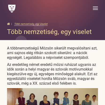
Toggle
naviga
Több nemzetiség, egy viselet
Több nemzetiség, egy viselet
A többnemzetiségű Mözsön sikerült megvalósítani azt,
ami sajnos elég ritkán szokott sikerülni: a nációk
egységét. Legalábbis a népviselet szempontjából.
Az eredetileg német eredetű mözsi ruházat ugyanis az
idők során a helyi magyar és szlovák motívumokkal
kiegészülve egy új, egységes minőséggé alakult. Ezt az
egyedülálló viseletet hordta Mözsön sváb, magyar és
szlovák, még a XX. század első felében is.