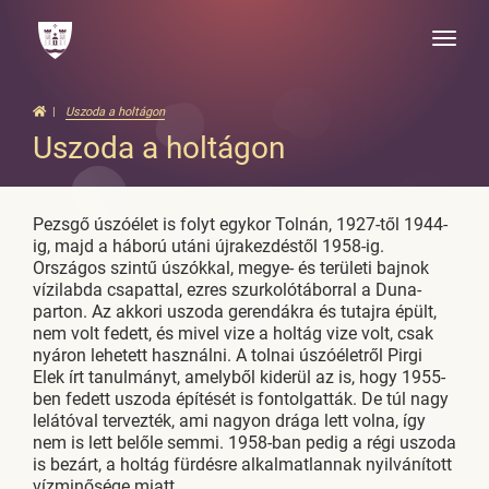
Toggle
naviga
Uszoda a holtágon
Uszoda a holtágon
Pezsgő úszóélet is folyt egykor Tolnán, 1927-től 1944-
ig, majd a háború utáni újrakezdéstől 1958-ig.
Országos szintű úszókkal, megye- és területi bajnok
vízilabda csapattal, ezres szurkolótáborral a Duna-
parton. Az akkori uszoda gerendákra és tutajra épült,
nem volt fedett, és mivel vize a holtág vize volt, csak
nyáron lehetett használni. A tolnai úszóéletről Pirgi
Elek írt tanulmányt, amelyből kiderül az is, hogy 1955-
ben fedett uszoda építését is fontolgatták. De túl nagy
lelátóval tervezték, ami nagyon drága lett volna, így
nem is lett belőle semmi. 1958-ban pedig a régi uszoda
is bezárt, a holtág fürdésre alkalmatlannak nyilvánított
vízminősége miatt.