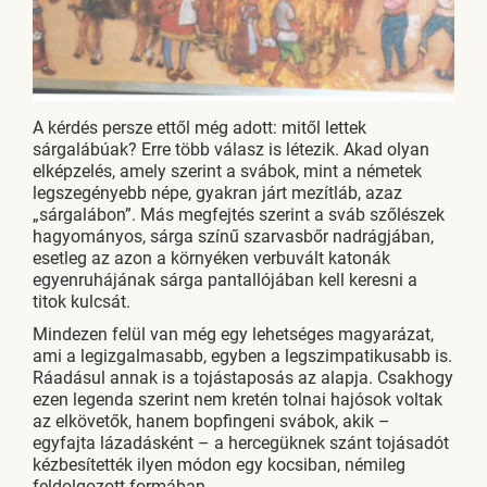
A kérdés persze ettől még adott: mitől lettek
sárgalábúak? Erre több válasz is létezik. Akad olyan
elképzelés, amely szerint a svábok, mint a németek
legszegényebb népe, gyakran járt mezítláb, azaz
„sárgalábon”. Más megfejtés szerint a sváb szőlészek
hagyományos, sárga színű szarvasbőr nadrágjában,
esetleg az azon a környéken verbuvált katonák
egyenruhájának sárga pantallójában kell keresni a
titok kulcsát.
Mindezen felül van még egy lehetséges magyarázat,
ami a legizgalmasabb, egyben a legszimpatikusabb is.
Ráadásul annak is a tojástaposás az alapja. Csakhogy
ezen legenda szerint nem kretén tolnai hajósok voltak
az elkövetők, hanem bopfingeni svábok, akik –
egyfajta lázadásként – a hercegüknek szánt tojásadót
kézbesítették ilyen módon egy kocsiban, némileg
feldolgozott formában.