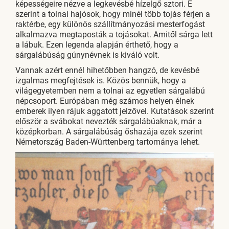
képességeire nézve a legkevésbé hízelgő sztori. E
szerint a tolnai hajósok, hogy minél több tojás férjen a
raktérbe, egy különös szállítmányozási mesterfogást
alkalmazva megtaposták a tojásokat. Amitől sárga lett
a lábuk. Ezen legenda alapján érthető, hogy a
sárgalábúság gúnynévnek is kiváló volt.
Vannak azért ennél hihetőbben hangzó, de kevésbé
izgalmas megfejtések is. Közös bennük, hogy a
világegyetemben nem a tolnai az egyetlen sárgalábú
népcsoport. Európában még számos helyen élnek
emberek ilyen rájuk aggatott jelzővel. Kutatások szerint
először a svábokat nevezték sárgalábúaknak, már a
középkorban. A sárgalábúság őshazája ezek szerint
Németország Baden-Württenberg tartománya lehet.