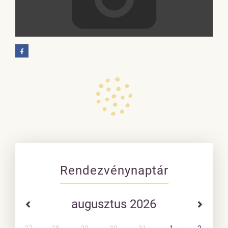
Rendezvénynaptár
augusztus 2026
27
28
29
30
31
1
2