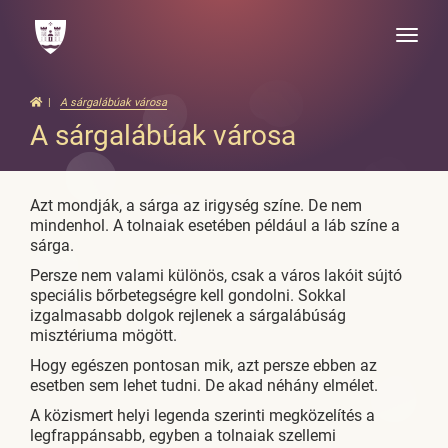
Toggle
naviga
A sárgalábúak városa
A sárgalábúak városa
Azt mondják, a sárga az irigység színe. De nem
mindenhol. A tolnaiak esetében például a láb színe a
sárga.
Persze nem valami különös, csak a város lakóit sújtó
speciális bőrbetegségre kell gondolni. Sokkal
izgalmasabb dolgok rejlenek a sárgalábúság
misztériuma mögött.
Hogy egészen pontosan mik, azt persze ebben az
esetben sem lehet tudni. De akad néhány elmélet.
A közismert helyi legenda szerinti megközelítés a
legfrappánsabb, egyben a tolnaiak szellemi