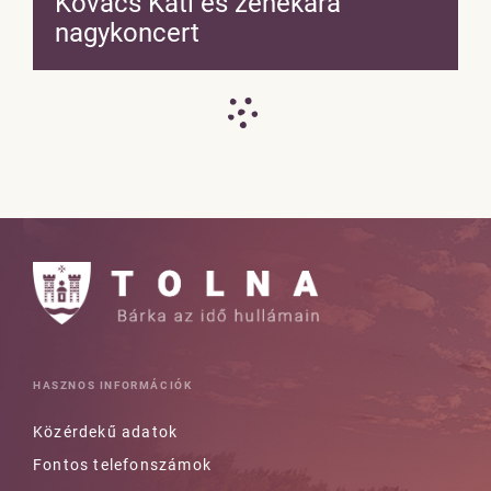
Kovács Kati és zenekara
nagykoncert
HASZNOS INFORMÁCIÓK
Közérdekű adatok
Fontos telefonszámok