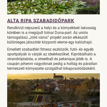
ALTA RIPA SZABADIDŐPARK
Rendkívül népszerű a helyi és a környékbeli lakosság
körében is a megújult tolnai Duna-part. Az uniós
támogatású „zöld város” projekt során elkészült
különleges játszótér központi eleme egy kalózhajó.
Emellett szabadtéri fitnesz eszközök, futó- és egyéb
sportpályák is várják az ideérkezőket. Kipróbálható a
strandröplabda, a streetball és petanque játék is. A
csupán pihenni vágyóknak pedig a holtág és páratlan
természeti környezete szolgálhat kikapcsolódásként.