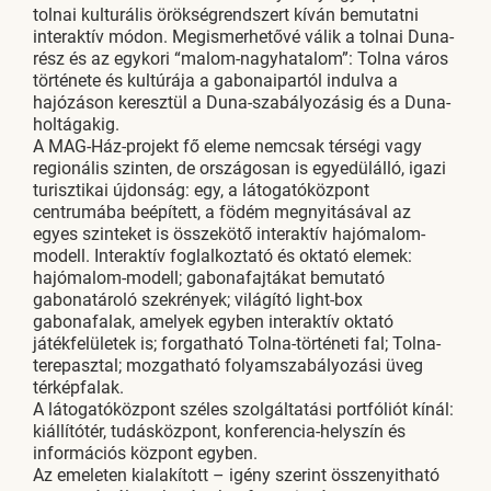
tolnai kulturális örökségrendszert kíván bemutatni
interaktív módon. Megismerhetővé válik a tolnai Duna-
rész és az egykori “malom-nagyhatalom”: Tolna város
története és kultúrája a gabonaipartól indulva a
hajózáson keresztül a Duna-szabályozásig és a Duna-
holtágakig.
A MAG-Ház-projekt fő eleme nemcsak térségi vagy
regionális szinten, de országosan is egyedülálló, igazi
turisztikai újdonság: egy, a látogatóközpont
centrumába beépített, a födém megnyitásával az
egyes szinteket is összekötő interaktív hajómalom-
modell. Interaktív foglalkoztató és oktató elemek:
hajómalom-modell; gabonafajtákat bemutató
gabonatároló szekrények; világító light-box
gabonafalak, amelyek egyben interaktív oktató
játékfelületek is; forgatható Tolna-történeti fal; Tolna-
terepasztal; mozgatható folyamszabályozási üveg
térképfalak.
A látogatóközpont széles szolgáltatási portfóliót kínál:
kiállítótér, tudásközpont, konferencia-helyszín és
információs központ egyben.
Az emeleten kialakított – igény szerint összenyitható