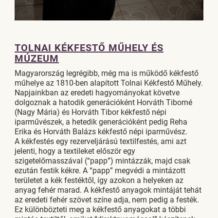
TOLNAI KÉKFESTŐ MŰHELY ÉS
MÚZEUM
Magyarország legrégibb, még ma is működő kékfestő
műhelye az 1810-ben alapított Tolnai Kékfestő Műhely.
Napjainkban az eredeti hagyományokat követve
dolgoznak a hatodik generációként Horváth Tiborné
(Nagy Mária) és Horváth Tibor kékfestő népi
iparművészek, a hetedik generációként pedig Reha
Erika és Horváth Balázs kékfestő népi iparművész.
A kékfestés egy rezerveljárású textilfestés, ami azt
jelenti, hogy a textileket először egy
szigetelőmasszával (“papp”) mintázzák, majd csak
ezután festik kékre. A “papp” megvédi a mintázott
területet a kék festéktől, így azokon a helyeken az
anyag fehér marad. A kékfestő anyagok mintáját tehát
az eredeti fehér szövet színe adja, nem pedig a festék.
Ez különbözteti meg a kékfestő anyagokat a többi