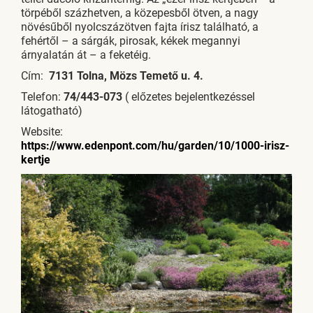
törpéből százhetven, a közepesből ötven, a nagy
növésűből nyolcszázötven fajta írisz található, a
fehértől – a sárgák, pirosak, kékek megannyi
árnyalatán át – a feketéig.
Cím:
7131 Tolna, Mözs Temető u. 4.
Telefon:
74/443-073
( előzetes bejelentkezéssel
látogatható)
Website:
https://www.edenpont.com/hu/garden/10/1000-irisz-
kertje