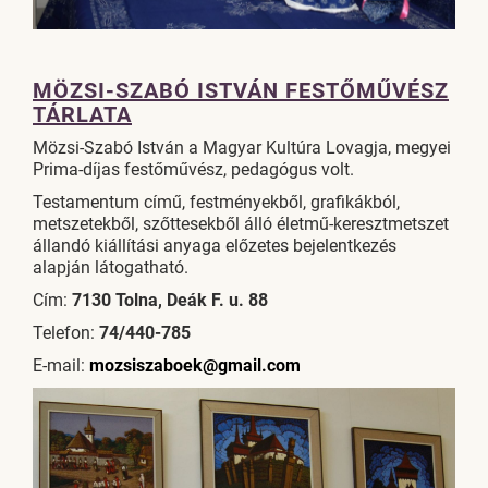
MÖZSI-SZABÓ ISTVÁN FESTŐMŰVÉSZ
TÁRLATA
Mözsi-Szabó István a Magyar Kultúra Lovagja, megyei
Prima-díjas festőművész, pedagógus volt.
Testamentum című, festményekből, grafikákból,
metszetekből, szőttesekből álló életmű-keresztmetszet
állandó kiállítási anyaga előzetes bejelentkezés
alapján látogatható.
Cím:
7130 Tolna, Deák F. u. 88
Telefon:
74/440-785
E-mail:
mozsiszaboek@gmail.com