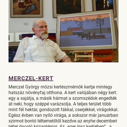
MERCZEL-KERT
Merczel György mözsi kertészmérnök kertje mintegy
hatszáz növényfaj otthona. A kert valójában négy kert:
egy a sajátja, a másik hármat a szomszédok engedték
át neki, hogy széppé varázsolja. A teljes terület több
mint fél hektár, gondozott fákkal, cserjékkel, virágokkal.
Egész évben van nyíló virága, a sokszor már januárban
szirmot bontó téltemetőtől kezdve az enyhe decemberi
téllel dacoló krizantémig. Az „ezer írisz kertjében” a