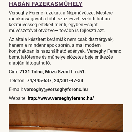
HABÁN FAZEKASMŰHELY
Verseghy Ferenc fazekas, a Népművészet Mestere
munkásságával a több száz évvel ezelőtti habán
kézművesség értékeit menti, egyben—saját
művészetével ötvözve— tovább is fejleszti azt.
Az általa készített kerámiák nem csak dísztárgyak,
hanem a mindennapok során, a mai modern
konyhákban is használható edények. Verseghy Ferenc
bemutatóterme és műhelye előzetes bejelentkezés
alapján látogatható.
Cím:
7131 Tolna, Mözs Szent I. u.51.
Telefon:
74/445-637, 20/381-47-38
E-mail:
verseghy@verseghyferenc.hu
Website:
http://www.verseghyferenc.hu/