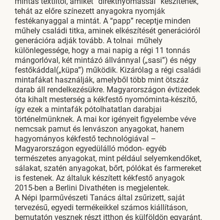
mintás textiltől, amiket “direktnyomással” készítenek,
tehát az előre színezett anyagokra nyomják
festékanyaggal a mintát. A “papp” receptje minden
műhely családi titka, aminek elkészítését generációról
generációra adják tovább. A tolnai műhely
különlegessége, hogy a mai napig a régi 11 tonnás
mángorlóval, két mintázó állvánnyal („sasi”) és négy
festőkáddal(„küpa”) működik. Kizárólag a régi családi
mintafákat használják, amelyből több mint ötszáz
darab áll rendelkezésükre. Magyarországon évtizedek
óta kihalt mesterség a kékfestő nyomóminta-készítő,
így ezek a mintafák pótolhatatlan darabjai
történelmünknek. A mai kor igényeit figyelembe véve
nemcsak pamut és lenvászon anyagokat, hanem
hagyományos kékfestő technológiával –
Magyarországon egyedülálló módon- egyéb
természetes anyagokat, mint például selyemkendőket,
sálakat, szatén anyagokat, bőrt, pólókat és farmereket
is festenek. Az általuk készített kékfestő anyagok
2015-ben a Berlini Divathéten is megjelentek.
A Népi Iparművészeti Tanács által zsűrizett, saját
tervezésű, egyedi termékeikkel számos kiállításon,
bemutatón vesznek részt itthon és külföldön egyaránt.