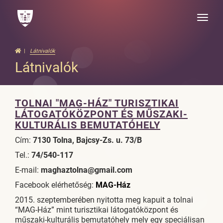
Toggle
naviga
Látnivalók
Látnivalók
TOLNAI "MAG-HÁZ" TURISZTIKAI
LÁTOGATÓKÖZPONT ÉS MŰSZAKI-
KULTURÁLIS BEMUTATÓHELY
Cím:
7130 Tolna, Bajcsy-Zs. u. 73/B
Tel.:
74/540-117
E-mail:
maghaztolna@gmail.com
Facebook elérhetőség:
MAG-Ház
2015. szeptemberében nyitotta meg kapuit a tolnai
“MAG-Ház” mint turisztikai látogatóközpont és
műszaki-kulturális bemutatóhely mely egy speciálisan