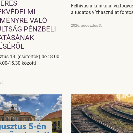
ERES
Felhívás a kánikulai vízfogya
EKVÉDELMI
a tudatos vízhasználat fonto
MÉNYRE VALÓ
2026. augusztus 3.
LTSÁG PÉNZBELI
ATÁSÁNAK
TÉSÉRŐL
tus 13. (csütörtök) de.: 8.00-
3.00-15.30 közötti
 4.