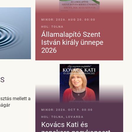
MIKOR:
2026. AUG 20. 00:00
HOL:
TOLNA
Államalapító Szent
István király ünnepe
2026
OS
sztás mellett a
ságár
MIKOR:
2026. OCT 9. 00:00
HOL:
TOLNA, LOVARDA
Kovács Kati és