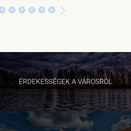
3
4
5
6
7
8
ÉRDEKESSÉGEK A VÁROSRÓL