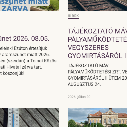
HÍREK
TÁJÉKOZTATÓ MÁ
net 2026. 08.05.
PÁLYAMŰKÖDTETÉS
VEGYSZERES
eleink! Ezúton értesítjük
y áramszünet miatt 2026.
GYOMIRTÁSÁRÓL I
én (szerdán) a Tolnai Közös
TÁJÉKOZTATÓ MÁV
i Hivatal zárva tart.
PÁLYAMŰKÖDTETÉSI ZRT. V
t köszönjük!
GYOMIRTÁSÁRÓL II.ÜTEM 20
AUGUSZTUS 24.
2026. július 20.