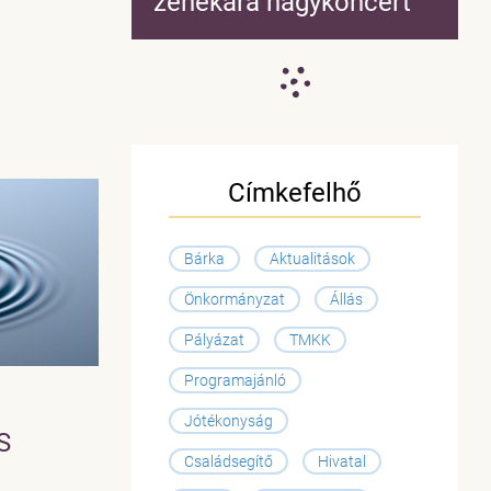
zenekara nagykoncert
Címkefelhő
Bárka
Aktualitások
Önkormányzat
Állás
Pályázat
TMKK
Programajánló
Jótékonyság
S
Családsegítő
Hivatal