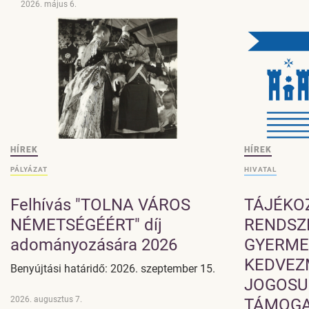
2026. május 6.
HÍREK
HÍREK
PÁLYÁZAT
HIVATAL
Felhívás "TOLNA VÁROS
TÁJÉKO
NÉMETSÉGÉÉRT" díj
RENDSZ
adományozására 2026
GYERME
KEDVEZ
Benyújtási határidő: 2026. szeptember 15.
JOGOSU
2026. augusztus 7.
TÁMOGA