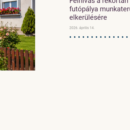
Felhívás a rekortán
futópálya munkater
elkerülésére
2026. április 14.