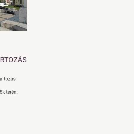
ARTOZÁS
tartozás
k terén.