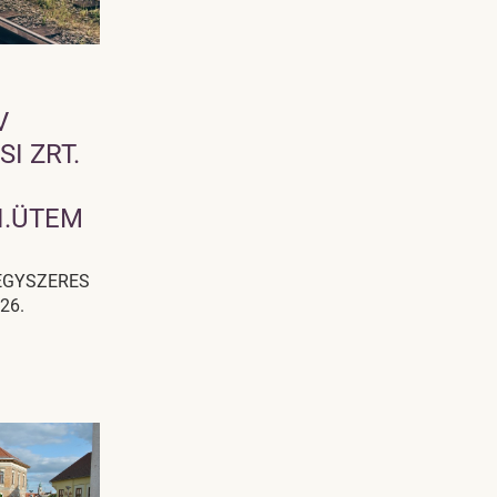
V
I ZRT.
I.ÜTEM
EGYSZERES
26.