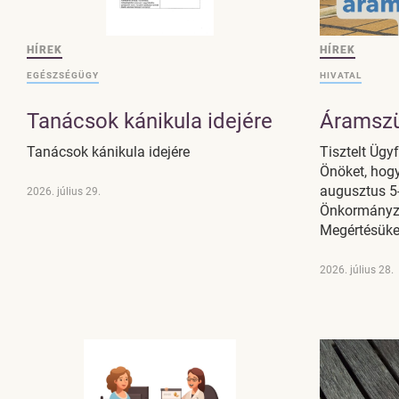
HÍREK
HÍREK
EGÉSZSÉGÜGY
HIVATAL
Tanácsok kánikula idejére
Áramszü
Tanácsok kánikula idejére
Tisztelt Ügyf
Önöket, hog
augusztus 5-
2026. július 29.
Önkormányzat
Megértésüke
2026. július 28.