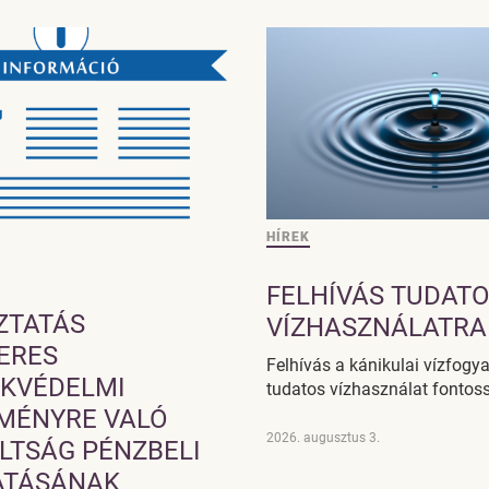
HÍREK
FELHÍVÁS TUDAT
ZTATÁS
VÍZHASZNÁLATRA
ERES
Felhívás a kánikulai vízfogya
KVÉDELMI
tudatos vízhasználat fontos
MÉNYRE VALÓ
2026. augusztus 3.
LTSÁG PÉNZBELI
TÁSÁNAK