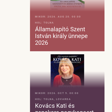
MIKOR:
2026. AUG 20. 00:00
HOL:
TOLNA
Államalapító Szent
István király ünnepe
2026
MIKOR:
2026. OCT 9. 00:00
HOL:
TOLNA, LOVARDA
Kovács Kati és