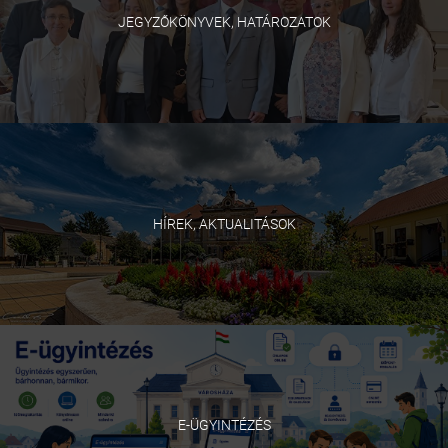
JEGYZŐKÖNYVEK, HATÁROZATOK
HÍREK, AKTUALITÁSOK
E-ÜGYINTÉZÉS