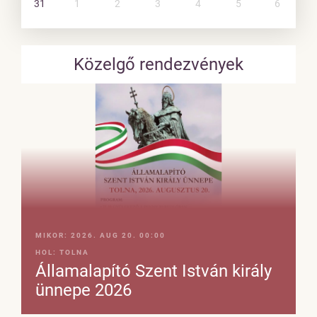
31
1
2
3
4
5
6
Közelgő rendezvények
MIKOR:
2026. AUG 20. 00:00
HOL:
TOLNA
Államalapító Szent István király
ünnepe 2026