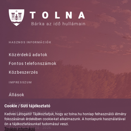
HASZNOS INFORMÁCIÓK
Közérdekű adatok
Fontos telefonszámok
Közbeszerzés
IMPRESSZUM
Állások
Kapcsolat
Cookie / Süti tájékoztató
Adatkezelési tájékoztató
Kedves Látogató! Tájékoztatjuk, hogy az tolna.hu honlap felhasználói élmény
fokozásának érdekében cookie-kat alkalmazunk. A honlapunk használatával
ön a tájékoztatásunkat tudomásul veszi.
Copyright © 2020 - 2026
További információ