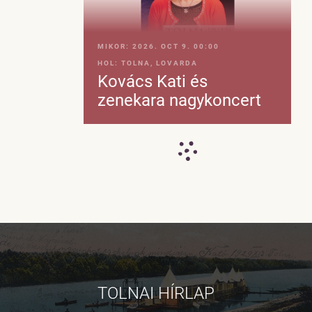
MIKOR:
2026. OCT 9. 00:00
HOL:
TOLNA, LOVARDA
Kovács Kati és
zenekara nagykoncert
TOLNAI HÍRLAP