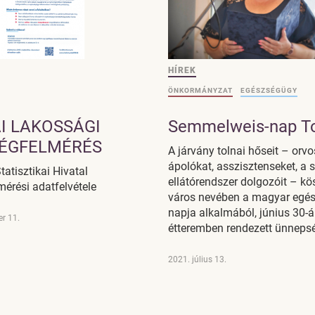
HÍREK
ÖNKORMÁNYZAT
EGÉSZSÉGÜGY
I LAKOSSÁGI
Semmelweis-nap T
ÉGFELMÉRÉS
A járvány tolnai hőseit – orvo
ápolókat, asszisztenseket, a s
tatisztikai Hivatal
ellátórendszer dolgozóit – kö
érési adatfelvétele
város nevében a magyar egé
napja alkalmából, június 30-
r 11.
étteremben rendezett ünneps
2021. július 13.