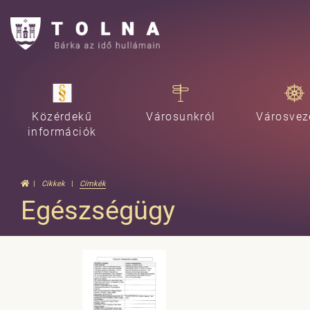
Közérdekű
Városunkról
Városvez
információk
Cikkek
Címkék
Egészségügy