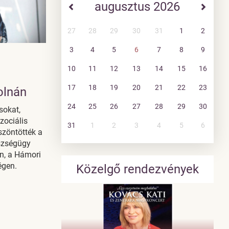
augusztus 2026
27
28
29
30
31
1
2
3
4
5
6
7
8
9
10
11
12
13
14
15
16
17
18
19
20
21
22
23
olnán
24
25
26
27
28
29
30
sokat,
zociális
31
1
2
3
4
5
6
szöntötték a
szségügy
án, a Hámori
égen.
Közelgő rendezvények