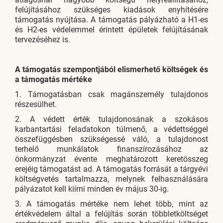
felújításához szükséges kiadások enyhítésére
támogatás nyújtása. A támogatás pályázható a H1-es
és H2-es védelemmel érintett épületek felújításának
tervezéséhez is.
A támogatás szempontjából elismerhető költségek és
a támogatás mértéke
1. Támogatásban csak magánszemély tulajdonos
részesülhet.
2. A védett érték tulajdonosának a szokásos
karbantartási feladatokon túlmenő, a védettséggel
összefüggésben szükségessé váló, a tulajdonost
terhelő munkálatok finanszírozásához az
önkormányzat évente meghatározott keretösszeg
erejéig támogatást ad. A támogatás forrását a tárgyévi
költségvetés tartalmazza, melynek felhasználására
pályázatot kell kiírni minden év május 30-ig.
3. A támogatás mértéke nem lehet több, mint az
értékvédelem által a felújítás során többletköltséget