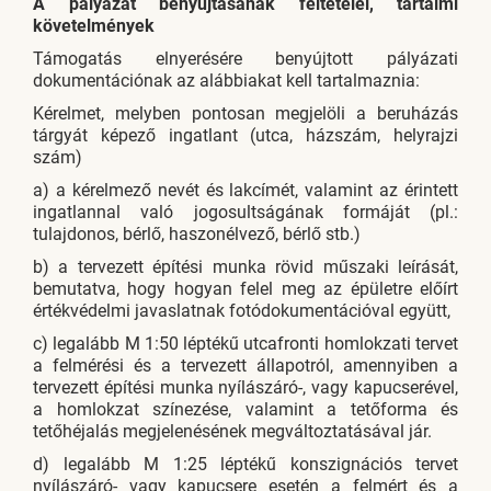
A pályázat benyújtásának feltételei, tartalmi
követelmények
Támogatás elnyerésére benyújtott pályázati
dokumentációnak az alábbiakat kell tartalmaznia:
Kérelmet, melyben pontosan megjelöli a beruházás
tárgyát képező ingatlant (utca, házszám, helyrajzi
szám)
a) a kérelmező nevét és lakcímét, valamint az érintett
ingatlannal való jogosultságának formáját (pl.:
tulajdonos, bérlő, haszonélvező, bérlő stb.)
b) a tervezett építési munka rövid műszaki leírását,
bemutatva, hogy hogyan felel meg az épületre előírt
értékvédelmi javaslatnak fotódokumentációval együtt,
c) legalább M 1:50 léptékű utcafronti homlokzati tervet
a felmérési és a tervezett állapotról, amennyiben a
tervezett építési munka nyílászáró-, vagy kapucserével,
a homlokzat színezése, valamint a tetőforma és
tetőhéjalás megjelenésének megváltoztatásával jár.
d) legalább M 1:25 léptékű konszignációs tervet
nyílászáró- vagy kapucsere esetén a felmért és a