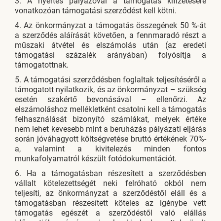
3. A nyertes pályázóval a támogatás kifizetésére
vonatkozóan támogatási szerződést kell kötni.
4. Az önkormányzat a támogatás összegének 50 %-át
a szerződés aláírását követően, a fennmaradó részt a
műszaki átvétel és elszámolás után (az eredeti
támogatási százalék arányában) folyósítja a
támogatottnak.
5. A támogatási szerződésben foglaltak teljesítéséről a
támogatott nyilatkozik, és az önkormányzat – szükség
esetén szakértő bevonásával – ellenőrzi. Az
elszámoláshoz mellékletként csatolni kell a támogatás
felhasználását bizonyító számlákat, melyek értéke
nem lehet kevesebb mint a beruházás pályázati eljárás
során jóváhagyott költségvetése bruttó értékének 70%-
a, valamint a kivitelezés minden fontos
munkafolyamatról készült fotódokumentációt.
6. Ha a támogatásban részesített a szerződésben
vállalt kötelezettségét neki felróható okból nem
teljesíti, az önkormányzat a szerződéstől eláll és a
támogatásban részesített köteles az igénybe vett
támogatás egészét a szerződéstől való elállás