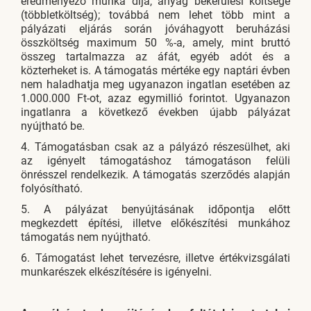
eredményező munka díja, anyag bekerülési költsége
(többletköltség); továbbá nem lehet több mint a
pályázati eljárás során jóváhagyott beruházási
összköltség maximum 50 %-a, amely, mint bruttó
összeg tartalmazza az áfát, egyéb adót és a
közterheket is. A támogatás mértéke egy naptári évben
nem haladhatja meg ugyanazon ingatlan esetében az
1.000.000 Ft-ot, azaz egymillió forintot. Ugyanazon
ingatlanra a következő években újabb pályázat
nyújtható be.
4. Támogatásban csak az a pályázó részesülhet, aki
az igényelt támogatáshoz támogatáson felüli
önrésszel rendelkezik. A támogatás szerződés alapján
folyósítható.
5. A pályázat benyújtásának időpontja előtt
megkezdett építési, illetve előkészítési munkához
támogatás nem nyújtható.
6. Támogatást lehet tervezésre, illetve értékvizsgálati
munkarészek elkészítésére is igényelni.