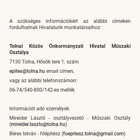
A szükséges információkért az alábbi címeken
fordulhatnak Hivatalunk munkatársaihoz:
Tolnai Közös Önkormányzati Hivatal Műszaki
Osztálya
7130 Tolna, Hősök tere 1. szám
epites@tolna.hu
email címen,
vagy az alábbi telefonszámon:
06-74/540-800/142-es mellék
Információt adó személyek:
Mireider László - osztályvezető - Műszaki Osztály
(
mireider.laszlo@tolna.hu
)
Béres István - főépítész (
foepitesz.tolna@gmail.com
)