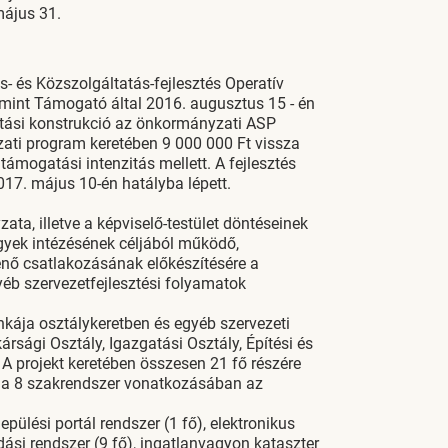
május 31.
 és Közszolgáltatás-fejlesztés Operatív
 mint Támogató által 2016. augusztus 15 - én
tási konstrukció az önkormányzati ASP
zati program keretében 9 000 000 Ft vissza
támogatási intenzitás mellett. A fejlesztés
017. május 10-én hatályba lépett.
ta, illetve a képviselő-testület döntéseinek
gyek intézésének céljából működő,
énő csatlakozásának előkészítésére a
yéb szervezetfejlesztési folyamatok
ája osztálykeretben és egyéb szervezeti
rsági Osztály, Igazgatási Osztály, Építési és
 A projekt keretében összesen 21 fő részére
z a 8 szakrendszer vonatkozásában az
epülési portál rendszer (1 fő), elektronikus
dási rendszer (9 fő), ingatlanvagyon kataszter