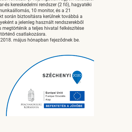
ar-és kereskedelmi rendszer (2 fő), hagyatéki
3 munkaállomás, 10 monitor, és a 21
kt során biztosításra kerülnek továbbá a
eként a jelenleg használt rendszerekből
s megtörténik a teljes hivatal felkészítése
 történő csatlakozásra.
n 2018. május hónapban fejeződnek be.