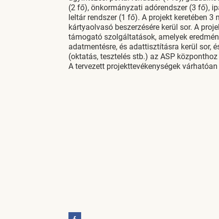
(2 fő), önkormányzati adórendszer (3 fő), ip
leltár rendszer (1 fő). A projekt keretében 
kártyaolvasó beszerzésére kerül sor. A proje
támogató szolgáltatások, amelyek eredmény
adatmentésre, és adattisztításra kerül sor, é
(oktatás, tesztelés stb.) az ASP központhoz
A tervezett projekttevékenységek várhatóa