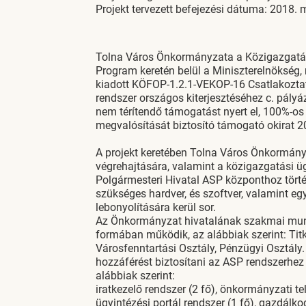
Projekt tervezett befejezési dátuma: 2018. 
Tolna Város Önkormányzata a Közigazgatás-
Program keretén belül a Miniszterelnökség,
kiadott KÖFOP-1.2.1-VEKOP-16 Csatlakozta
rendszer országos kiterjesztéséhez c. pályá
nem térítendő támogatást nyert el, 100%-os 
megvalósítását biztosító támogató okirat 2
A projekt keretében Tolna Város Önkormányza
végrehajtására, valamint a közigazgatási ü
Polgármesteri Hivatal ASP központhoz tört
szükséges hardver, és szoftver, valamint eg
lebonyolítására kerül sor.
Az Önkormányzat hivatalának szakmai munk
formában működik, az alábbiak szerint: Titká
Városfenntartási Osztály, Pénzügyi Osztály.
hozzáférést biztosítani az ASP rendszerhe
alábbiak szerint:
iratkezelő rendszer (2 fő), önkormányzati tel
ügyintézési portál rendszer (1 fő), gazdálko