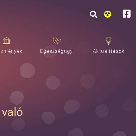
ézmények
Egészségügy
Aktualitások
 való