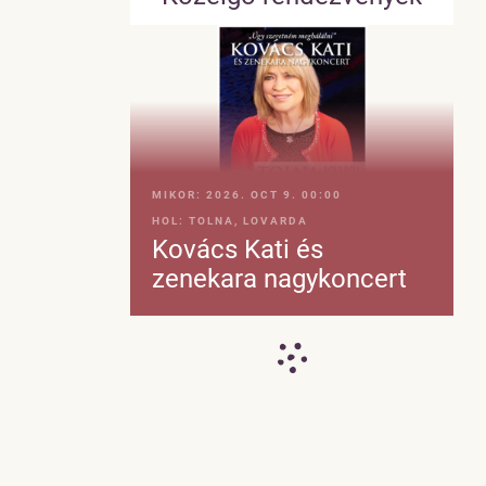
MIKOR:
2026. OCT 9. 00:00
HOL:
TOLNA, LOVARDA
Kovács Kati és
zenekara nagykoncert