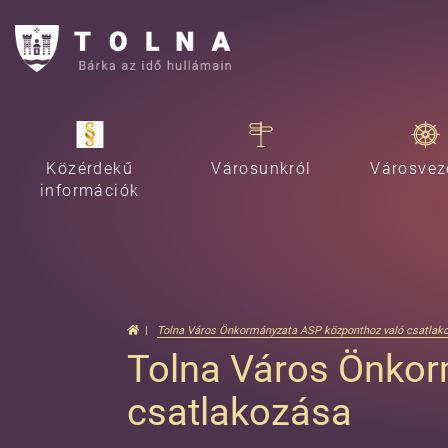
Közérdekű
Városunkról
Városvez
információk
Tolna Város Önkormányzata ASP központhoz való csatlak
Tolna Város Önkor
csatlakozása