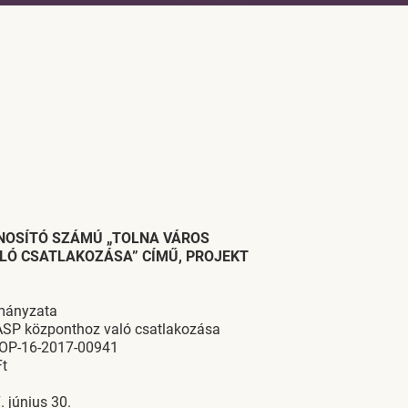
ONOSÍTÓ SZÁMÚ „TOLNA VÁROS
Ó CSATLAKOZÁSA” CÍMŰ, PROJEKT
mányzata
ASP központhoz való csatlakozása
KOP-16-2017-00941
t
 június 30.