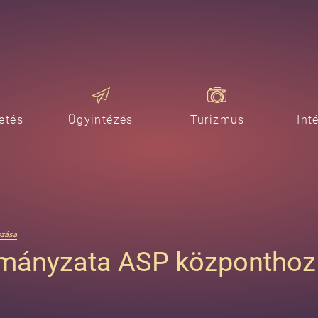
etés
Ügyintézés
Turizmus
Int
ozása
mányzata ASP központhoz