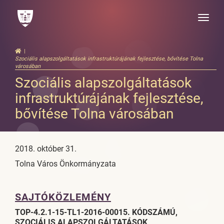
Toggle
naviga
Szociális alapszolgáltatások infrastruktúrájának fejlesztése, bővítése Tolna
városában
Szociális alapszolgáltatások
infrastruktúrájának fejlesztése,
bővítése Tolna városában
2018. október 31.
Tolna Város Önkormányzata
SAJTÓKÖZLEMÉNY
TOP-4.2.1-15-TL1-2016-00015. KÓDSZÁMÚ,
SZOCIÁLIS ALAPSZOLGÁLTATÁSOK