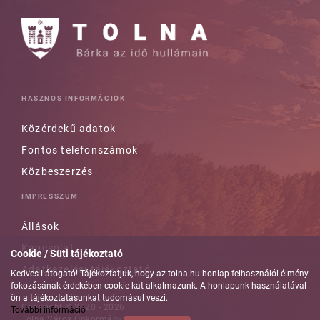
HASZNOS INFORMÁCIÓK
Közérdekű adatok
Fontos telefonszámok
Közbeszerzés
IMPRESSZUM
Állások
Kapcsolat
Cookie / Süti tájékoztató
Adatkezelési tájékoztató
Kedves Látogató! Tájékoztatjuk, hogy az tolna.hu honlap felhasználói élmény
fokozásának érdekében cookie-kat alkalmazunk. A honlapunk használatával
ön a tájékoztatásunkat tudomásul veszi.
Copyright © 2020 - 2026
További információ
Tolna Város Önkormányzata