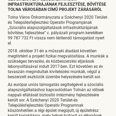
INFRASTRUKTÚRÁJÁNAK FEJLESZTÉSE, BŐVÍTÉSE
TOLNA VÁROSÁBAN CÍMŰ PROJEKT ZÁRÁSÁRÓL
Tolna Város Önkormányzata a Széchenyi 2020 Terület-
és Településfejlesztési Operatív Programjának
„Szociális alapszolgáltatások infrastruktúrájának
bővítése, fejlesztése” c. pályázati program keretében
99 787 732 Ft vissza nem térítendő támogatást nyert
el.
2018. október 31-én a műszaki átadást követően
megtörtént a projekt fizikai megvalósítása. A munkák a
szükséges tervezési, és közbeszerzési eljárások
lebonyolításával indult 2017-ben. Ezt követően ez év
tavaszán megindultak kivitelezési munkák, végül a
beszerzett eszközök üzembe helyezésére került sor.
Az európai uniós támogatás segítségével a szociális
alapszolgáltatáshoz kapcsolódóan Tolnán az idősek
nappali ellátását biztosító intézmény fejlesztésére
került sor. A Széchenyi 2020 Terület-és
Településfejlesztési Operatív Programnak
köszönhetően a régi épület megújult, új épületrész
került kialakításra, mely helyet biztosít az étkezőnek,