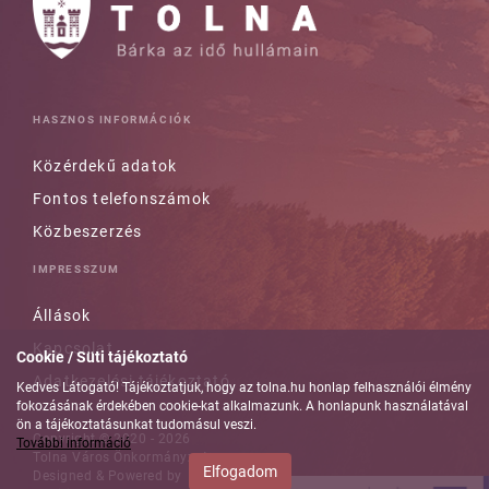
HASZNOS INFORMÁCIÓK
Közérdekű adatok
Fontos telefonszámok
Közbeszerzés
IMPRESSZUM
Állások
Kapcsolat
Cookie / Süti tájékoztató
Adatkezelési tájékoztató
Kedves Látogató! Tájékoztatjuk, hogy az tolna.hu honlap felhasználói élmény
fokozásának érdekében cookie-kat alkalmazunk. A honlapunk használatával
ön a tájékoztatásunkat tudomásul veszi.
Copyright © 2020 - 2026
További információ
Tolna Város Önkormányzata
Elfogadom
Designed & Powered by