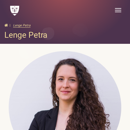
Toggle
naviga
Lenge Petra
Lenge Petra