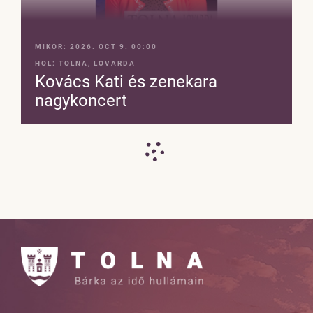
MIKOR:
2026. OCT 9. 00:00
HOL:
TOLNA, LOVARDA
Kovács Kati és zenekara
nagykoncert