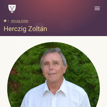
Toggle
naviga
Herczig Zoltán
Herczig Zoltán