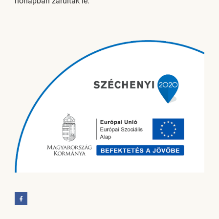
hónapban zárultak le.