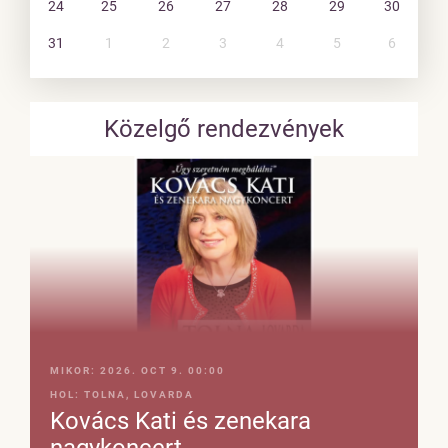
24
25
26
27
28
29
30
31
1
2
3
4
5
6
Közelgő rendezvények
MIKOR:
2026. OCT 9. 00:00
HOL:
TOLNA, LOVARDA
Kovács Kati és zenekara
nagykoncert