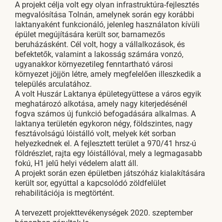
A projekt célja volt egy olyan infrastruktúra-fejlesztés
megvalósítása Tolnán, amelynek során egy korábbi
laktanyaként funkcionáló, jelenleg használaton kívüli
épület megújítására került sor, barnamezős
beruházásként. Cél volt, hogy a vállalkozások, és
befektetők, valamint a lakosság számára vonzó,
ugyanakkor környezetileg fenntartható városi
környezet jöjjön létre, amely megfelelően illeszkedik a
település arculatához.
A volt Huszár Laktanya épületegyüttese a város egyik
meghatározó alkotása, amely nagy kiterjedésénél
fogva számos új funkció befogadására alkalmas. A
laktanya területén egykoron négy, földszintes, nagy
fesztávolságú lóistálló volt, melyek két sorban
helyezkednek el. A fejlesztett terület a 970/41 hrsz-ú
földrészlet, rajta egy lóistállóval, mely a legmagasabb
fokú, H1 jelű helyi védelem alatt áll.
A projekt során ezen épületben játszóház kialakítására
került sor, egyúttal a kapcsolódó zöldfelület
rehabilitációja is megtörtént.
A tervezett projekttevékenységek 2020. szeptember