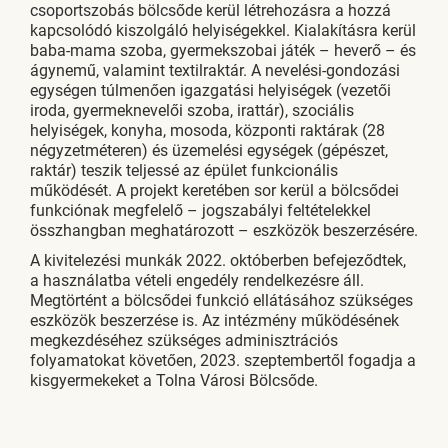
csoportszobás bölcsőde kerül létrehozásra a hozzá
kapcsolódó kiszolgáló helyiségekkel. Kialakításra kerül
baba-mama szoba, gyermekszobai játék – heverő – és
ágynemű, valamint textilraktár. A nevelési-gondozási
egységen túlmenően igazgatási helyiségek (vezetői
iroda, gyermeknevelői szoba, irattár), szociális
helyiségek, konyha, mosoda, központi raktárak (28
négyzetméteren) és üzemelési egységek (gépészet,
raktár) teszik teljessé az épület funkcionális
működését. A projekt keretében sor kerül a bölcsődei
funkciónak megfelelő – jogszabályi feltételekkel
összhangban meghatározott – eszközök beszerzésére.
A kivitelezési munkák 2022. októberben befejeződtek,
a használatba vételi engedély rendelkezésre áll.
Megtörtént a bölcsődei funkció ellátásához szükséges
eszközök beszerzése is. Az intézmény működésének
megkezdéséhez szükséges adminisztrációs
folyamatokat követően, 2023. szeptembertől fogadja a
kisgyermekeket a Tolna Városi Bölcsőde.