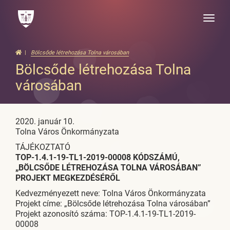
Toggle
naviga
Bölcsőde létrehozása Tolna városában
Bölcsőde létrehozása Tolna
városában
2020. január 10.
Tolna Város Önkormányzata
TÁJÉKOZTATÓ
TOP-1.4.1-19-TL1-2019-00008 KÓDSZÁMÚ,
„BÖLCSŐDE LÉTREHOZÁSA TOLNA VÁROSÁBAN”
PROJEKT MEGKEZDÉSÉRŐL
Kedvezményezett neve: Tolna Város Önkormányzata
Projekt címe: „Bölcsőde létrehozása Tolna városában”
Projekt azonosító száma: TOP-1.4.1-19-TL1-2019-
00008