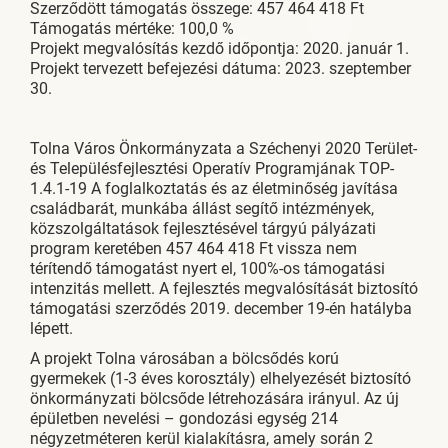
Szerződött támogatás összege: 457 464 418 Ft
Támogatás mértéke: 100,0 %
Projekt megvalósítás kezdő időpontja: 2020. január 1.
Projekt tervezett befejezési dátuma: 2023. szeptember
30.
Tolna Város Önkormányzata a Széchenyi 2020 Terület-
és Településfejlesztési Operatív Programjának TOP-
1.4.1-19 A foglalkoztatás és az életminőség javítása
családbarát, munkába állást segítő intézmények,
közszolgáltatások fejlesztésével tárgyú pályázati
program keretében 457 464 418 Ft vissza nem
térítendő támogatást nyert el, 100%-os támogatási
intenzitás mellett. A fejlesztés megvalósítását biztosító
támogatási szerződés 2019. december 19-én hatályba
lépett.
A projekt Tolna városában a bölcsődés korú
gyermekek (1-3 éves korosztály) elhelyezését biztosító
önkormányzati bölcsőde létrehozására irányul. Az új
épületben nevelési – gondozási egység 214
négyzetméteren kerül kialakításra, amely során 2